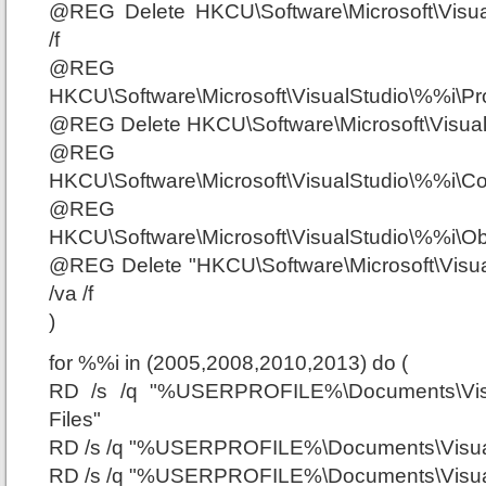
@REG Delete HKCU\Software\Microsoft\Visua
/f
@REG De
HKCU\Software\Microsoft\VisualStudio\%%i\Pro
@REG Delete HKCU\Software\Microsoft\VisualS
@REG De
HKCU\Software\Microsoft\VisualStudio\%%i\C
@REG De
HKCU\Software\Microsoft\VisualStudio\%%i\Ob
@REG Delete "HKCU\Software\Microsoft\Visua
/va /f
)
for %%i in (2005,2008,2010,2013) do (
RD /s /q "%USERPROFILE%\Documents\Vis
Files"
RD /s /q "%USERPROFILE%\Documents\Visual 
RD /s /q "%USERPROFILE%\Documents\Visual