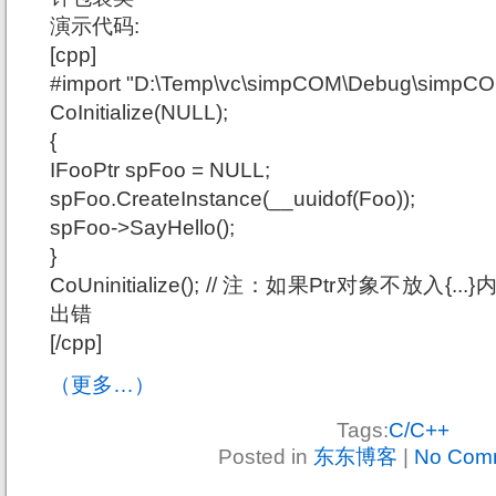
演示代码:
[cpp]
#import "D:\Temp\vc\simpCOM\Debug\simpCO
CoInitialize(NULL);
{
IFooPtr spFoo = NULL;
spFoo.CreateInstance(__uuidof(Foo));
spFoo->SayHello();
}
CoUninitialize(); // 注：如果Ptr对象不放入{...
出错
[/cpp]
（更多…）
Tags:
C/C++
Posted in
东东博客
|
No Com