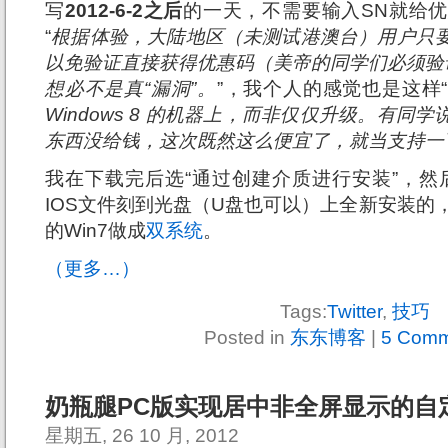
写
2012-6-2之后
的一天，不需要输入SN就给
“
根据体验，大陆地区（未测试港澳台）用户只
以免验证直接获得优惠码（美帝的同学们必须验证
想必不是真“漏洞”。
”，我个人的感觉也是这样“
Windows 8 的机器上，而非仅仅升级。有同
东西没给钱，这次既然这么便宜了，就当支持一
我在下载完后选“通过创建介质进行安装”，然后
IOS文件刻到光盘（U盘也可以）上全新安装的，
的Win7做成
双系统
。
（更多…）
Tags:
Twitter
,
技巧
Posted in
东东博客
|
5 Comm
奶瓶腿PC版实现居中非全屏显示的自定
星期五, 26 10 月, 2012