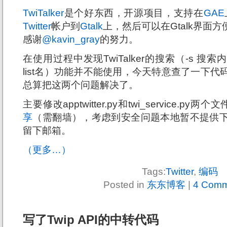
TwiTalker
是个好东西，开源项目，支持在
GAE
Twitter
帐户到
Gtalk
上，然后可以在Gtalk界面方便
感谢
@kavin_gray
的努力。
在使用过程中发现TwiTalker的搜索（-s 搜索内容）
list名）功能并不能使用，今天特意查了一下
总算把这两个问题解决了。
主要修改apptwitter.py和twi_service.p
享
（需翻墙），考虑到安全问题本地暂不提供
留下邮箱。
（更多…）
Tags:
Twitter
,
编码
Posted in
东东博客
|
4 Comm
写了Twip API的中转代码