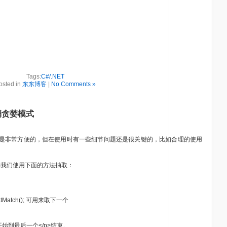
Tags:
C#/.NET
osted in
东东博客
|
No Comments »
消贪婪模式
是非常方便的，但在使用时有一些细节问题还是很关键的，比如合理的使用
，如果我们使用下面的方法抽取：
h.NextMatch(); 可用来取下一个
始到最后一个</p>结束。