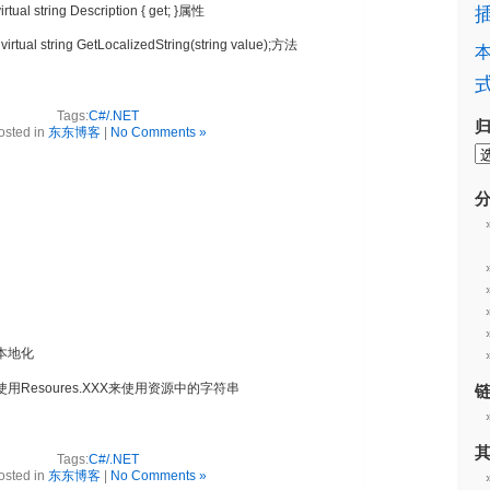
ual string Description { get; }属性
tual string GetLocalizedString(string value);方法
Tags:
C#/.NET
osted in
东东博客
|
No Comments »
本地化
Resoures.XXX来使用资源中的字符串
Tags:
C#/.NET
osted in
东东博客
|
No Comments »