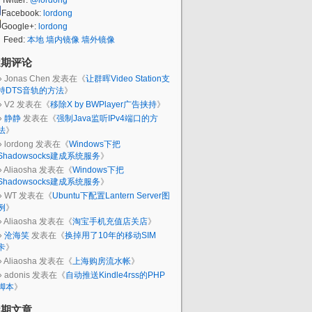
Twitter:
@lordong
Facebook:
lordong
Google+:
lordong
Feed:
本地
墙内镜像
墙外镜像
近期评论
Jonas Chen
发表在《
让群晖Video Station支
持DTS音轨的方法
》
V2
发表在《
移除X by BWPlayer广告挟持
》
静静
发表在《
强制Java监听IPv4端口的方
法
》
lordong
发表在《
Windows下把
Shadowsocks建成系统服务
》
Aliaosha
发表在《
Windows下把
Shadowsocks建成系统服务
》
WT
发表在《
Ubuntu下配置Lantern Server图
例
》
Aliaosha
发表在《
淘宝手机充值店关店
》
沧海笑
发表在《
换掉用了10年的移动SIM
卡
》
Aliaosha
发表在《
上海购房流水帐
》
adonis
发表在《
自动推送Kindle4rss的PHP
脚本
》
近期文章