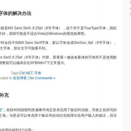
示大字体的解决办法
S Sans Serif, 8.25pt（8号字体），这个并不是TrueType字体，因此
不好，原因可能是不适合Vista后Windows的视觉效果吧。
会找不到MS Sans Serif字体，默认字体改成SimSun, 9pt（9号字体），
成大字体，部分文字可能看不到。
 Sans Serif, 8.25pt（8号字体）代替，需要逐一修改各窗体的字体而不是使用默
整就可以编译后在XP和Win7下正常显示。
Tags:
C#/.NET
,
字体
osted in
东东博客
|
No Comments »
巧补充
结
”，前段时间因密码泄漏事件淘宝登录启用了验证码功能，导致之前所写的
有用武之地，当然还可以考虑弄个验证码自动识别或弹出给用户输入的做法，但没
实际使用中碰到3个问题：