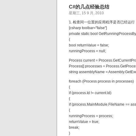
C#的几点经验总结
星期三, 15 9 月, 2010
1. 检查同一位置的应用程序是否已经运行
[csharp toolbar="false"]
private static bool GetRunningProcess
{
bool returnValue = false;
runningProcess = null;
Process current = Process.GetCurrentPro
Process[] processes = Process.GetPro
string assemblyName = Assembly.GetExe
foreach (Process process in processes)
{
if (process.Id != current.Id)
{
if (process.MainModule.FileName == a
{
runningProcess = process;
returnValue = true;
break;
}