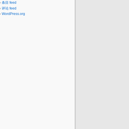
条目 feed
评论 feed
WordPress.org