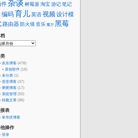
杂谈
插件
树莓派
淘宝
笔记
游记
育儿
视频
编码
设计模
本
英语
黑莓
式
路由器
防火墙
音乐
魔方
归档
分类
东东博客
(478)
原创软件
(16)
未分类
(1)
歪歪博客
(37)
粥粥博客
(17)
系统管理
(50)
转载文章
(98)
链接表
朱华庆博客
其他操作
登录