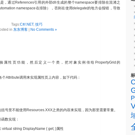
就是，通过References引用的外部dll生成的整个namespace要排除在混淆之
Automation namespace在排除），否则在使用delegate的地方会报错，导致
Tags:
C#/.NET
,
技巧
osted in
东东博客
|
No Comments »
d来实验属性页功能，然后定义一个类，把对象实例传给PropertyGrid的
Attribute调用来实现属性页上内容，如下代码：
C
G
P
后的括号里不能使用Resources.XXX之类的内容来实现，因为那里需要常量。
一些函数实现：
irtual string DisplayName { get; }属性