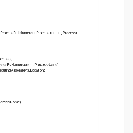
ByProcessFullName(out Process runningProcess)
cess();
cessesByName(current.ProcessName);
cutingAssembly().Location;
ssemblyName)