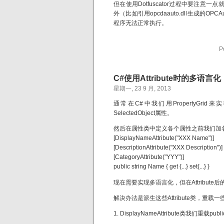
但在使用Dotfuscator过程中要注意一点
外（比如引用opcdaauto.dll生成的OPC
程序无法正常执行。
P
C#使用Attribute时的多语言化
星期一, 23 9 月, 2013
通常在C#中我们用PropertyGri
SelectedObject属性。
然后在属性类中定义各个属性之前我们加各个
[DisplayNameAttribute("XXX Name")]
[DescriptionAttribute("XXX Description")]
[CategoryAttribute("YYY")]
public string Name { get {...} set{...} }
现在需要实现多语言化，但在Attribute
解决办法是派生这些Attribute类，重载
1. DisplayNameAttribute类我们重载public v