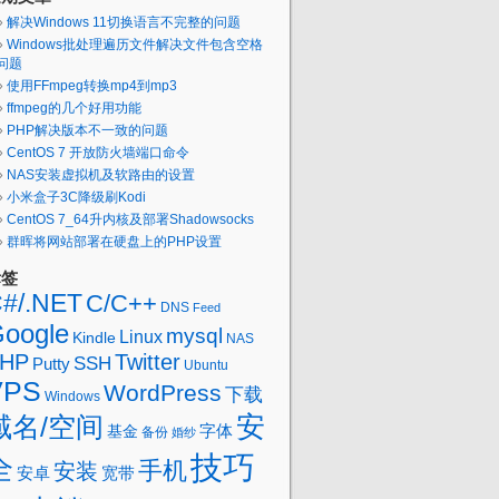
解决Windows 11切换语言不完整的问题
Windows批处理遍历文件解决文件包含空格
问题
使用FFmpeg转换mp4到mp3
ffmpeg的几个好用功能
PHP解决版本不一致的问题
CentOS 7 开放防火墙端口命令
NAS安装虚拟机及软路由的设置
小米盒子3C降级刷Kodi
CentOS 7_64升内核及部署Shadowsocks
群晖将网站部署在硬盘上的PHP设置
标签
#/.NET
C/C++
DNS
Feed
oogle
mysql
Linux
Kindle
NAS
HP
Twitter
SSH
Putty
Ubuntu
VPS
WordPress
下载
Windows
域名/空间
安
字体
基金
备份
婚纱
技巧
全
手机
安装
安卓
宽带