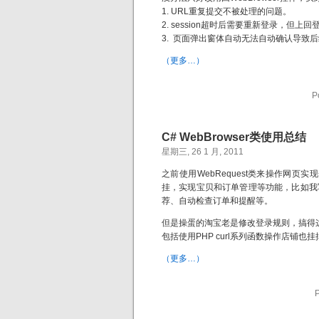
1. URL重复提交不被处理的问题。
2. session超时后需要重新登录，但
3. 页面弹出窗体自动无法自动确认导致
（更多…）
P
C# WebBrowser类使用总结
星期三, 26 1 月, 2011
之前使用WebRequest类来操作网
挂，实现宝贝和订单管理等功能，比如我
荐、自动检查订单和提醒等。
但是操蛋的淘宝老是修改登录规则，搞得
包括使用PHP curl系列函数操作店铺也
（更多…）
P