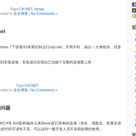
Tags:
C#/.NET
,
mysql
osted in
东东博客
|
No Comments »
et
ndows 7下部署IIS来测试和运行asp.net，开局不利，搞出一大堆错误，经多
从网上找到安装选项，安装成功后我自己也截个完整的选项图上来：
Tags:
C#/.NET
osted in
东东博客
|
No Comments »
的问题
cator可以对C#等.Net架构编译出来的exe进行简单的混淆（类名、函数名、变量名替
来的代码可读性不高，可以达到一般开发人员不容易抄袭的效果。