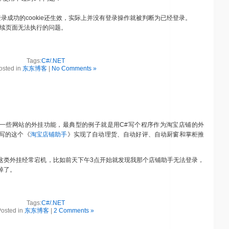
上回登录成功的cookie还生效，实际上并没有登录操作就被判断为已经登录。
后续页面无法执行的问题。
Tags:
C#/.NET
osted in
东东博客
|
No Comments »
页实现一些网站的外挂功能，最典型的例子就是用C#写个程序作为淘宝店铺的外
写的这个《
淘宝店铺助手
》实现了自动理货、自动好评、自动厨窗和掌柜推
这类外挂经常宕机，比如前天下午3点开始就发现我那个店铺助手无法登录，
挂掉了。
Tags:
C#/.NET
osted in
东东博客
|
2 Comments »