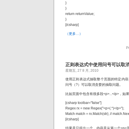
}
}
return returnValue;
}
[/csharp]
（更多…）
P
正则表达式中使用问号可以取
星期五, 27 8 月, 2010
使用正则表达式抽取整个页面的特定内容
问号（?）可以取消贪婪的抽取问题。
比如页面中包含有很多段<p>...</p>
[csharp toolbar="false"]
Regex rx = new Regex("<p>(.*)</p>");
Match match = rx.Match(str); // matc
[/csharp]
结果是只提出一个，内容是从第一个<p>开