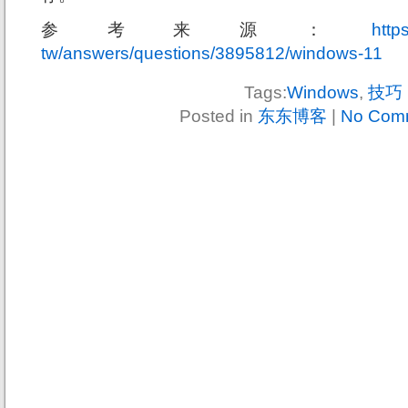
参考来源：
http
tw/answers/questions/3895812/windows-11
Tags:
Windows
,
技巧
Posted in
东东博客
|
No Com