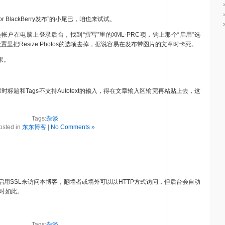
for BlackBerry发布”的小尾巴，咱也来试试。
户在电脑上登录后台，找到“撰写”里的XML-PRC项，钩上那个“启用”选
erry的设置里把Resize Photos的选项去掉，据说容易在发布带图片的文章时卡死。
果。
标题和Tags不支持Autotext的输入，得在文章输入区输完再粘贴上去，这
Tags:
杂谈
osted in
东东博客
|
No Comments »
用SSL来访问本博客，翻墙者或墙外可以以HTTP方式访问，但后台会自动
暂时如此。
Tags:
杂谈