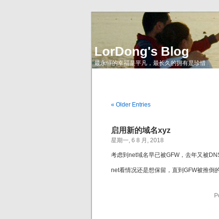
LorDong's Blog
最永恒的幸福是平凡，最长久的拥有是珍惜
« Older Entries
启用新的域名xyz
星期一, 6 8 月, 2018
考虑到net域名早已被GFW，去年又被DN
net看情况还是想保留，直到GFW被推
P