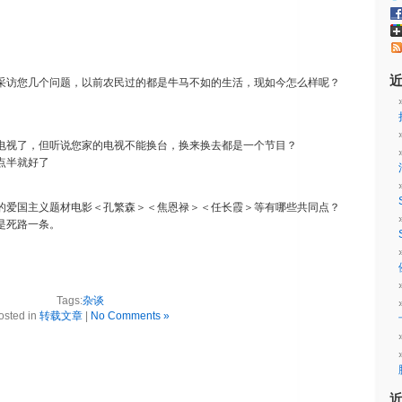
采访您几个问题，以前农民过的都是牛马不如的生活，现如今怎么样呢？
电视了，但听说您家的电视不能换台，换来换去都是一个节目？
点半就好了
的爱国主义题材电影＜孔繁森＞＜焦恩禄＞＜任长霞＞等有哪些共同点？
是死路一条。
Tags:
杂谈
osted in
转载文章
|
No Comments »