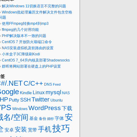
解决Windows 11切换语言不完整的问题
Windows批处理遍历文件解决文件包含空格
问题
使用FFmpeg转换mp4到mp3
ffmpeg的几个好用功能
PHP解决版本不一致的问题
CentOS 7 开放防火墙端口命令
NAS安装虚拟机及软路由的设置
小米盒子3C降级刷Kodi
CentOS 7_64升内核及部署Shadowsocks
群晖将网站部署在硬盘上的PHP设置
标签
#/.NET
C/C++
DNS
Feed
oogle
mysql
Linux
Kindle
NAS
HP
Twitter
SSH
Putty
Ubuntu
VPS
WordPress
下载
Windows
域名/空间
安
字体
基金
备份
婚纱
技巧
全
手机
安装
安卓
宽带