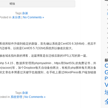
蜡蚀
Tags:
杂谈
Posted in
未分类
|
No Comments »
和软件升级到稳定的新版，首先确认系统是CentOS 6.3(64bit)，然后不
。以前是CentOS 5.7(32bit)系统所以修改比较大。
修改域名指向新的博客，这篇博客是在迁移后新的VPS上写的第一篇。
1+php 5.4.15，数据库管理用phpmyadmin，https用StartSSL的免费证书，外
C
ec vpn(racoon)等，加个Dropbox每天自动备份两次，有相关php脚本每天两次备
G
关的文章在本博通过关键字也能搜到，在手机上通过WordPress客户端加链接
P
Tags:
杂谈
osted in
系统管理
|
No Comments »