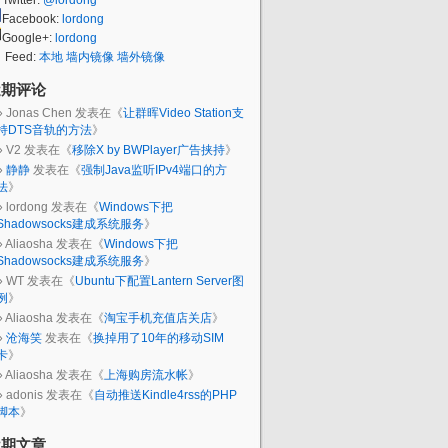
Twitter:
@lordong
Facebook:
lordong
Google+:
lordong
Feed:
本地
墙内镜像
墙外镜像
近期评论
Jonas Chen
发表在《
让群晖Video Station支
持DTS音轨的方法
》
V2
发表在《
移除X by BWPlayer广告挟持
》
静静
发表在《
强制Java监听IPv4端口的方
法
》
lordong
发表在《
Windows下把
Shadowsocks建成系统服务
》
Aliaosha
发表在《
Windows下把
Shadowsocks建成系统服务
》
WT
发表在《
Ubuntu下配置Lantern Server图
例
》
Aliaosha
发表在《
淘宝手机充值店关店
》
沧海笑
发表在《
换掉用了10年的移动SIM
卡
》
Aliaosha
发表在《
上海购房流水帐
》
adonis
发表在《
自动推送Kindle4rss的PHP
脚本
》
近期文章