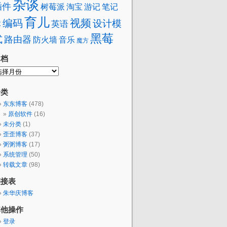
杂谈
插件
树莓派
淘宝
笔记
游记
育儿
视频
编码
设计模
本
英语
黑莓
式
路由器
防火墙
音乐
魔方
归档
分类
东东博客
(478)
原创软件
(16)
未分类
(1)
歪歪博客
(37)
粥粥博客
(17)
系统管理
(50)
转载文章
(98)
链接表
朱华庆博客
其他操作
登录