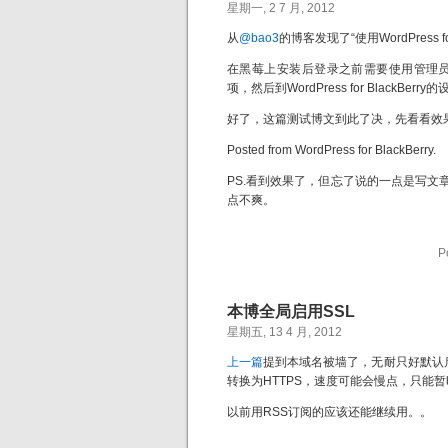
星期一, 2 7 月, 2012
从
@bao3
的博客发现了“使用WordPress 
在黑莓上安装后登录之前需要使用管理员帐
项，然后到WordPress for BlackB
好了，这篇测试博文到此了决，先看看效
Posted from WordPress for BlackBerry.
PS.看到效果了，但忘了说的一点是写文章时
点不爽。
P
本博全局启用SSL
星期五, 13 4 月, 2012
上一篇
提到本域名被墙了，无耐只好默认启
转换为HTTPS，速度可能会慢点，只能
以前用RSS订阅的应该还能继续用。。