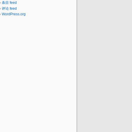
条目 feed
评论 feed
WordPress.org