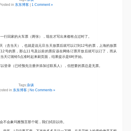
Posted in
东东博客
|
1 Comment »
儿子一行回家的火车票（两张），现在才写出来都有点过时了。
2天（含当天），也就是说元旦当天放票后就可以订到12号的票，上海的放票
买12号的票，那么11号及以前的票应该在网络订票开放后就可以订了，而从
元旦当天订闹铃5点准时起来刷页面，结果提示是6时开始。
可以登录（已经预先注册并添加过联系人），但想要的票总是无票。
Tags:
杂谈
osted in
东东博客
|
No Comments »
，会不会象玛雅预言那个呢，我们拭目以待。