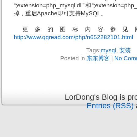
“;extension=php_mysql.dll”和“;extension=
掉，重启Apache即可支持MySQL。
更多的图标内容参见
http://www.qqread.com/php/n652282101.html
Tags:
mysql
,
安装
Posted in
东东博客
|
No Com
LorDong's Blog is p
Entries (RSS)