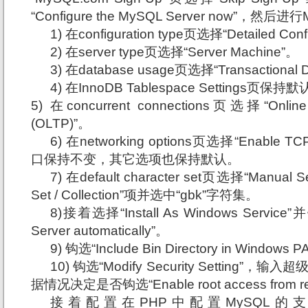
“Configure the MySQL Server now”，然
1) 在
configuration type页选择“Detailed Conf
2) 在
server type页选择“Server Machine”。
3) 在
database usage页选择“Transactional 
4) 在
InnoDB Tablespace Settings页保持
5) 在
concurrent connections页选择“Online 
(OLTP)”。
6) 在
networking options页选择“Enable T
口保持不变，其它选项也保持默认。
7) 在
default character set页选择“Manual Sel
Set / Collection”项并选中“gbk”字符集。
8)接着选择“
Install As Windows Servic
Server automatically”。
9) 钩选“
Include Bin Directory in Windows 
10) 钩选“
Modify Security Setting”，
据情况决定是否钩选“Enable root access from re
接着配置在
PHP中配置MySQL的支