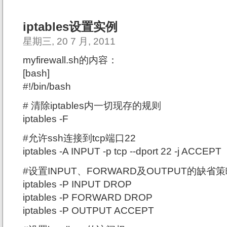
iptables设置实例
星期三, 20 7 月, 2011
myfirewall.sh的内容：
[bash]
#!/bin/bash
# 清除iptables内一切现存的规则
iptables -F
#允许ssh连接到tcp端口22
iptables -A INPUT -p tcp --dport 22 -j ACCEPT
#设置INPUT、FORWARD及OUTPUT的缺省
iptables -P INPUT DROP
iptables -P FORWARD DROP
iptables -P OUTPUT ACCEPT