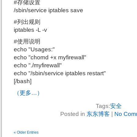
#存储设置
/sbin/service iptables save
#列出规则
iptables -L -v
#使用说明
echo "Usages:"
echo "chomd +x myfirewall"
echo "./myfirewall"
echo "/sbin/service iptables restart"
[/bash]
（更多…）
Tags:
安全
Posted in
东东博客
|
No Com
« Older Entries