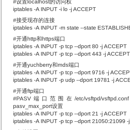
#设置localhost的访问权
iptables -A INPUT -i lo -j ACCEPT
#接受现存的连接
iptables -A INPUT -m state --state ESTABL
#开通http和https端口
iptables -A INPUT -p tcp --dport 80 -j ACCEPT
iptables -A INPUT -p tcp --dport 443 -j ACCEPT
#开通yuchberry和mds端口
iptables -A INPUT -p tcp --dport 9716 -j ACCE
iptables -A INPUT -p udp --dport 19781 -j AC
#开通ftp端口
#PASV端口范围在/etc/vsftpd/vsftpd.co
pasv_max_port设置
iptables -A INPUT -p tcp --dport 21 -j ACCEPT
iptables -A INPUT -p tcp --dport 21050:21099