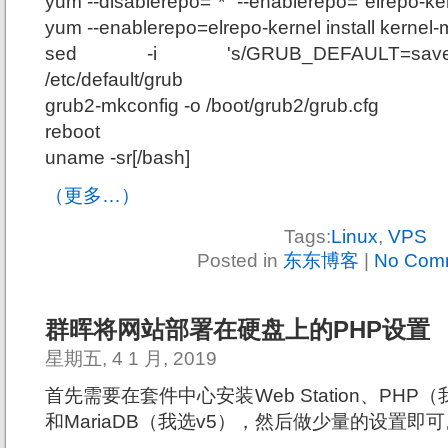
yum --disablerepo="*" --enablerepo="elrepo-kern
yum --enablerepo=elrepo-kernel install kernel-m
sed -i 's/GRUB_DEFAULT=saved/
/etc/default/grub
grub2-mkconfig -o /boot/grub2/grub.cfg
reboot
uname -sr[/bash]
（更多…）
Tags:
Linux
,
VPS
Posted in
东东博客
|
No Com
群晖将网站部署在硬盘上的PHP设置
星期五, 4 1 月, 2019
首先需要在套件中心安装Web Station、PHP（我选
和MariaDB（我选v5），然后做少量的设置即可