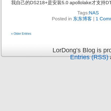
我自己的DS218+是安装5.0 apollolake才
Tags:
NAS
Posted in
东东博客
|
1 Com
« Older Entries
LorDong's Blog is p
Entries (RSS)