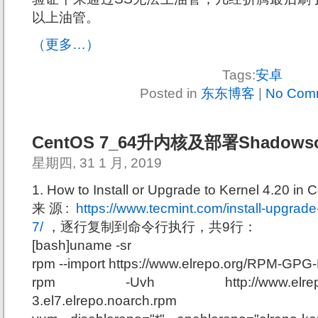
以上油管。
（更多…）
Tags:
安卓
Posted in
东东博客
|
No Com
CentOS 7_64升内核及部署Shadowso
星期四, 31 1 月, 2019
1. How to Install or Upgrade to Kernel 4.20 in
来源:
https://www.tecmint.com/install-upgrade
7/
，逐行复制到命令行执行，共9行：
[bash]uname -sr
rpm --import https://www.elrepo.org/RPM-GPG-
rpm -Uvh http://www.elrepo.org/e
3.el7.elrepo.noarch.rpm