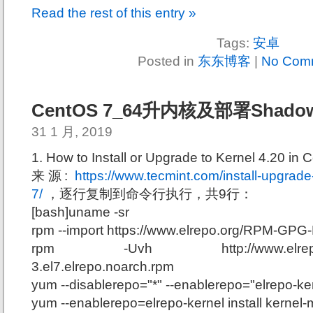
Read the rest of this entry »
Tags:
安卓
Posted in
东东博客
|
No Com
CentOS 7_64升内核及部署Shadow
31 1 月, 2019
1. How to Install or Upgrade to Kernel 4.20 in
来源:
https://www.tecmint.com/install-upgrade
7/
，逐行复制到命令行执行，共9行：
[bash]uname -sr
rpm --import https://www.elrepo.org/RPM-GPG-
rpm -Uvh http://www.elrepo.org/e
3.el7.elrepo.noarch.rpm
yum --disablerepo="*" --enablerepo="elrepo-kern
yum --enablerepo=elrepo-kernel install kernel-m