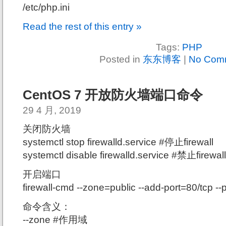
/etc/php.ini
Read the rest of this entry »
Tags:
PHP
Posted in
东东博客
|
No Com
CentOS 7 开放防火墙端口命令
29 4 月, 2019
关闭防火墙
systemctl stop firewalld.service #停止firewall
systemctl disable firewalld.service #禁止fir
开启端口
firewall-cmd --zone=public --add-port=80/tcp -
命令含义：
--zone #作用域