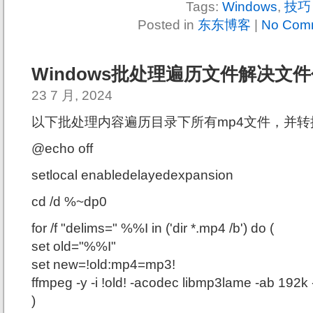
Tags:
Windows
,
技巧
Posted in
东东博客
|
No Com
Windows批处理遍历文件解决文
23 7 月, 2024
以下批处理内容遍历目录下所有mp4文件，并转
@echo off
setlocal enabledelayedexpansion
cd /d %~dp0
for /f "delims=" %%I in ('dir *.mp4 /b') do (
set old="%%I"
set new=!old:mp4=mp3!
ffmpeg -y -i !old! -acodec libmp3lame -ab 192k 
)